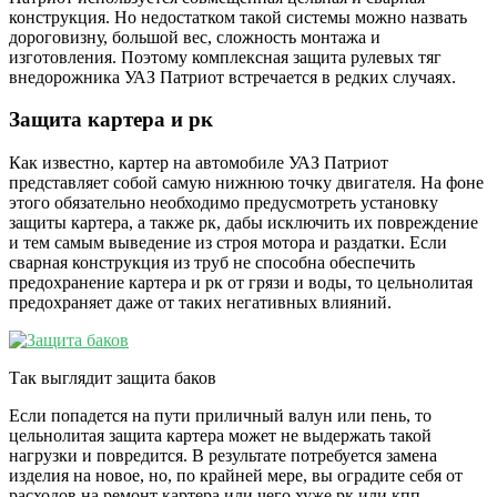
конструкция. Но недостатком такой системы можно назвать
дороговизну, большой вес, сложность монтажа и
изготовления. Поэтому комплексная защита рулевых тяг
внедорожника УАЗ Патриот встречается в редких случаях.
Защита картера и рк
Как известно, картер на автомобиле УАЗ Патриот
представляет собой самую нижнюю точку двигателя. На фоне
этого обязательно необходимо предусмотреть установку
защиты картера, а также рк, дабы исключить их повреждение
и тем самым выведение из строя мотора и раздатки. Если
сварная конструкция из труб не способна обеспечить
предохранение картера и рк от грязи и воды, то цельнолитая
предохраняет даже от таких негативных влияний.
Так выглядит защита баков
Если попадется на пути приличный валун или пень, то
цельнолитая защита картера может не выдержать такой
нагрузки и повредится. В результате потребуется замена
изделия на новое, но, по крайней мере, вы оградите себя от
расходов на ремонт картера или чего хуже рк или кпп.