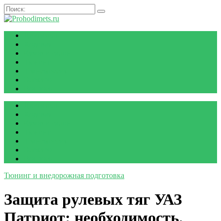
Двигатель
Ходовая
Кузов и салон
Тюнинг
Трансмиссия
Электро
Вопросы
Двигатель
Ходовая
Кузов и салон
Тюнинг
Трансмиссия
Электро
Вопросы
Тюнинг и внедорожная подготовка
Защита рулевых тяг УАЗ
Патриот: необходимость,