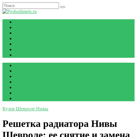
Двигатель
Ходовая
Кузов и салон
Тюнинг
Трансмиссия
Электро
Вопросы
Двигатель
Ходовая
Кузов и салон
Тюнинг
Трансмиссия
Электро
Вопросы
Кузов Шевроле Нивы
Решетка радиатора Нивы
Шевроле: ее снятие и замена